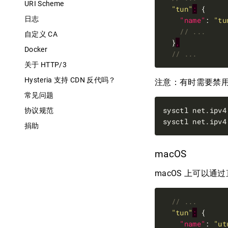
URI Scheme
"tun"
:
日志
"name"
: 
"tu
自定义 CA
  }
,
Docker
关于 HTTP/3
Hysteria 支持 CDN 反代吗？
注意：有时需要禁
常见问题
sysctl net.ipv4
协议规范
sysctl net.ipv4
捐助
macOS
macOS 上可以通过直
"tun"
:
"name"
: 
"ut