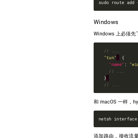
Windows
Windows 上必须
"tun"
:
"name"
: 
"wi
  }
,
和 macOS 一样，
netsh interface
添加路由，接收流量（